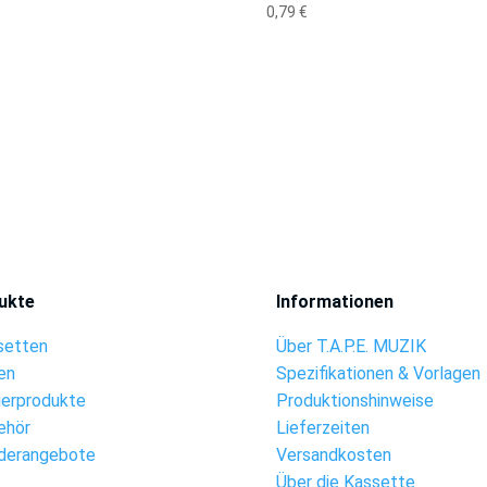
0,79
€
ukte
Informationen
setten
Über T.A.P.E. MUZIK
en
Spezifikationen & Vorlagen
ierprodukte
Produktionshinweise
ehör
Lieferzeiten
derangebote
Versandkosten
Über die Kassette