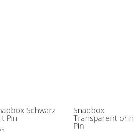
napbox Schwarz
Snapbox
t Pin
Transparent oh
Pin
5
€