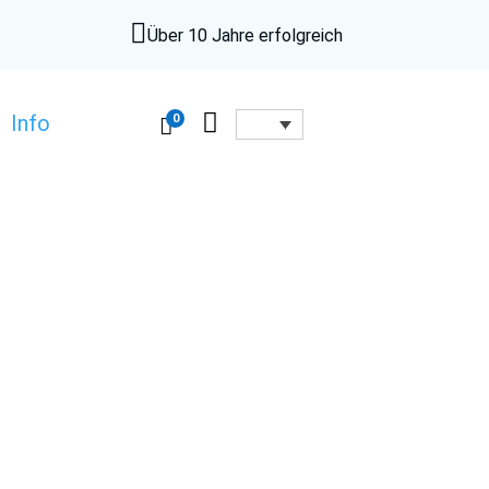

Über 10 Jahre erfolgreich

0
Info
