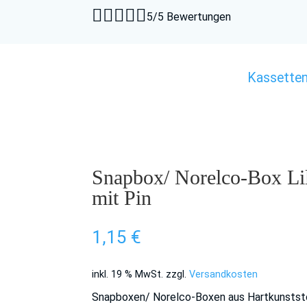





5/5 Bewertungen
Kassette
Snapbox/ Norelco-Box Lil
mit Pin
1,15
€
inkl. 19 % MwSt.
zzgl.
Versandkosten
Snapboxen/ Norelco-Boxen aus Hartkunststof