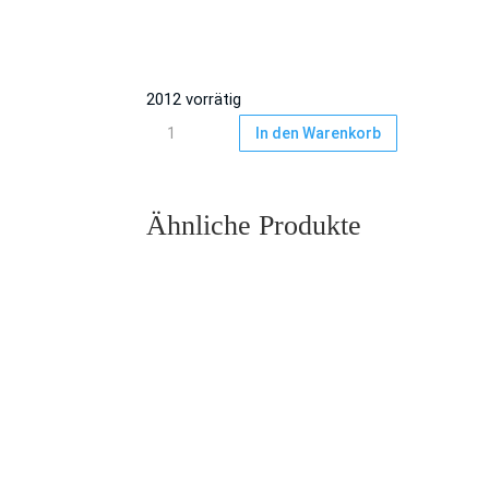
2012 vorrätig
Snapbox/
In den Warenkorb
Norelco-
Box
Lila
Ähnliche Produkte
transparent
mit
Pin
Menge