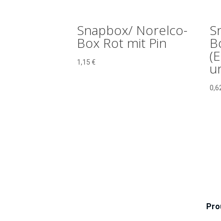
Snapbox/ Norelco-
S
Box Rot mit Pin
B
(
1,15
€
un
0,6
Pro