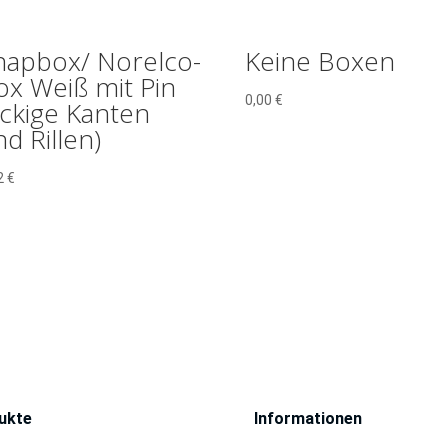
napbox/ Norelco-
Keine Boxen
ox Weiß mit Pin
0,00
€
Eckige Kanten
d Rillen)
2
€
ukte
Informationen