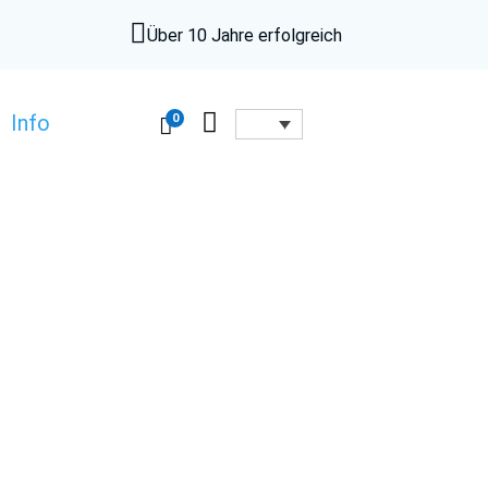

Über 10 Jahre erfolgreich

0
Info
