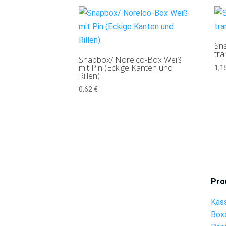
Sna
tra
Snapbox/ Norelco-Box Weiß
mit Pin (Eckige Kanten und
1,1
Rillen)
0,62
€
Pro
Kas
Box