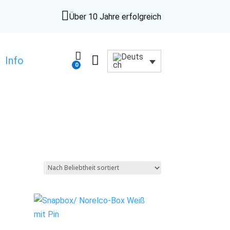

Über 10 Jahre erfolgreich


Info
0