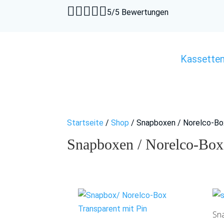





5/5 Bewertungen
Kassette
Startseite
/
Shop
/ Snapboxen / Norelco-B
Snapboxen / Norelco-Bo
Sn