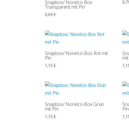
Snapbox/ Norelco-Box
0,7
Transparent mit Pin
0,69
€
Snapbox/ Norelco-Box Rot mit
Sn
Pin
mit
1,15
€
1,1
Snapbox/ Norelco-Box Grün
Sna
mit Pin
Pin
1,15
€
1,1