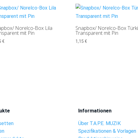
pbox/ Norelco-Box Lila
Snapbox/ Norelco-Box Türk
nsparent mit Pin
Transparent mit Pin
5
€
1,15
€
ukte
Informationen
setten
Über T.A.P.E. MUZIK
en
Spezifikationen & Vorlagen