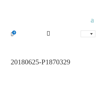

0

20180625-P1870329