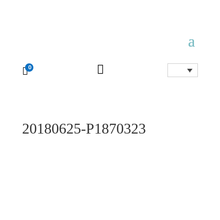

0

20180625-P1870323