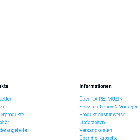
ukte
Informationen
setten
Über T.A.P.E. MUZIK
en
Spezifikationen & Vorlagen
ierprodukte
Produktionshinweise
ehör
Lieferzeiten
derangebote
Versandkosten
Über die Kassette