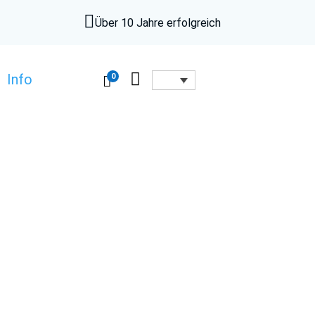

Über 10 Jahre erfolgreich

0
Info
