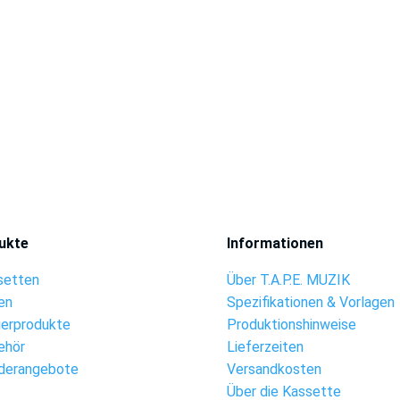
ukte
Informationen
setten
Über T.A.P.E. MUZIK
en
Spezifikationen & Vorlagen
ierprodukte
Produktionshinweise
ehör
Lieferzeiten
derangebote
Versandkosten
Über die Kassette