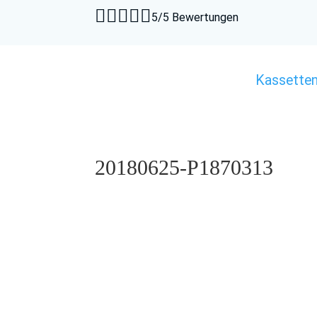





5/5 Bewertungen
Kassette
20180625-P1870313