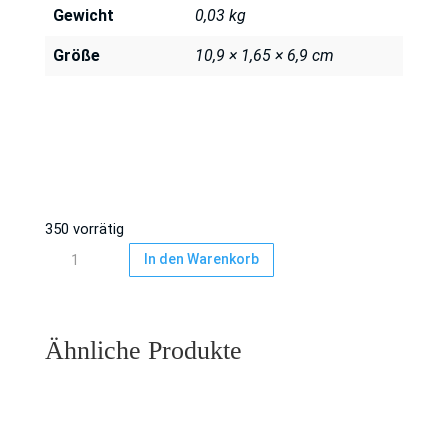
Gewicht
0,03 kg
Größe
10,9 × 1,65 × 6,9 cm
350 vorrätig
Snapbox/
In den Warenkorb
Norelco-
Box
Pink
Ähnliche Produkte
mit
Pin
Menge