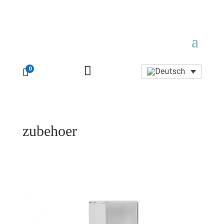

0

zubehoer