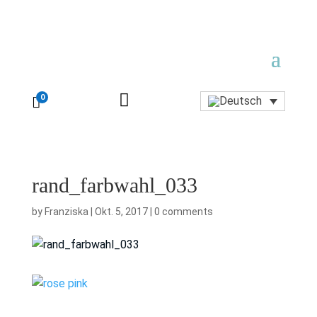

0

rand_farbwahl_033
by
Franziska
|
Okt. 5, 2017
|
0 comments