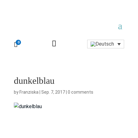

0

dunkelblau
by
Franziska
|
Sep. 7, 2017
|
0 comments