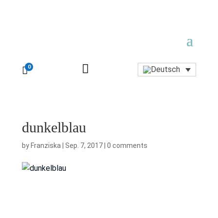

0

dunkelblau
by
Franziska
|
Sep. 7, 2017
|
0 comments