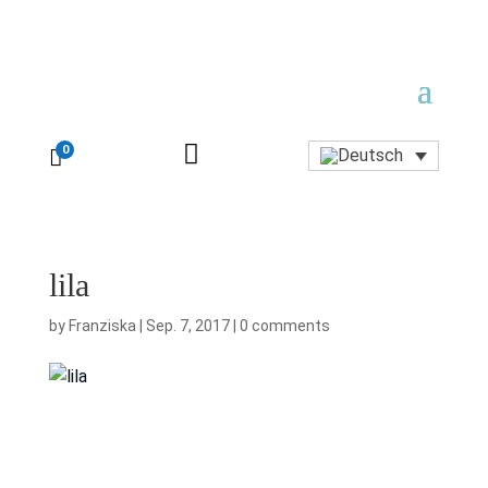

0

lila
by
Franziska
|
Sep. 7, 2017
|
0 comments