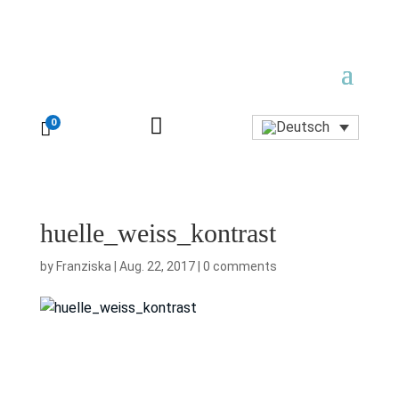

0

huelle_weiss_kontrast
by
Franziska
|
Aug. 22, 2017
|
0 comments