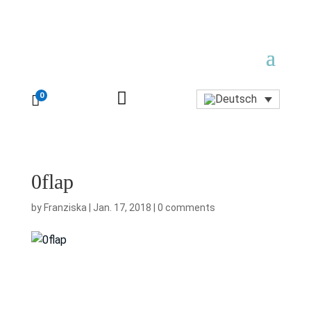

0

0flap
by
Franziska
|
Jan. 17, 2018
|
0 comments