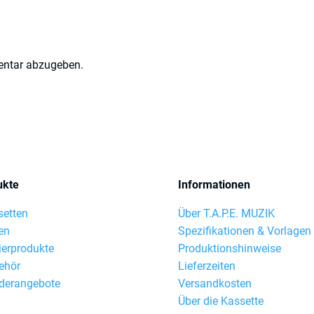
entar abzugeben.
ukte
Informationen
setten
Über T.A.P.E. MUZIK
en
Spezifikationen & Vorlagen
ierprodukte
Produktionshinweise
ehör
Lieferzeiten
derangebote
Versandkosten
Über die Kassette