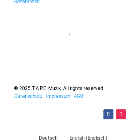
Referenzen

© 2025 T.A.P.E. Muzik. All rights reserved ·
Datenschutz
·
Impressum
·
AGB
Deutsch
English
(
Englisch
)