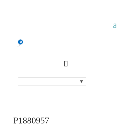
0


P1880957