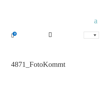

0

4871_FotoKommt