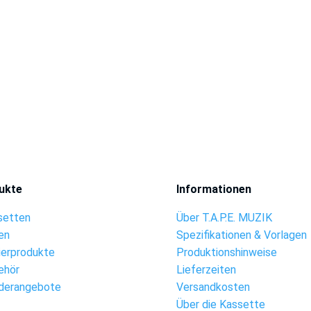
ukte
Informationen
setten
Über T.A.P.E. MUZIK
en
Spezifikationen & Vorlagen
ierprodukte
Produktionshinweise
ehör
Lieferzeiten
derangebote
Versandkosten
Über die Kassette