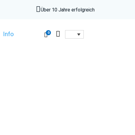

Über 10 Jahre erfolgreich

0
Info
