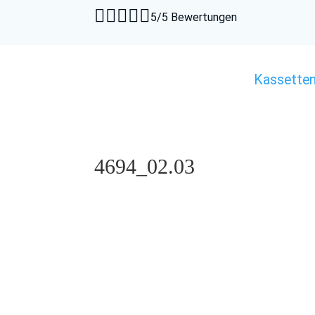





5/5 Bewertungen
Kassette
4694_02.03