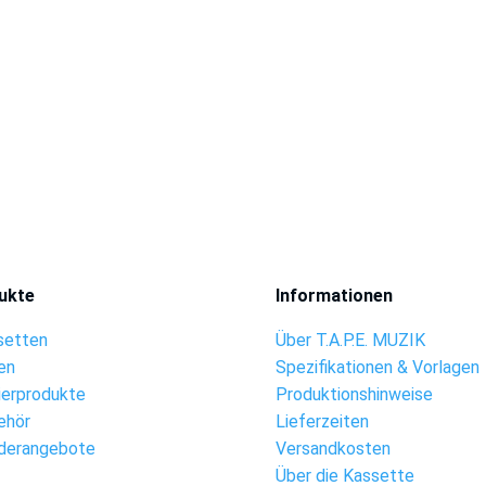
ukte
Informationen
setten
Über T.A.P.E. MUZIK
en
Spezifikationen & Vorlagen
ierprodukte
Produktionshinweise
ehör
Lieferzeiten
derangebote
Versandkosten
Über die Kassette