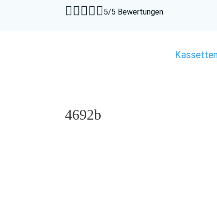





5/5 Bewertungen
Kassette
4692b