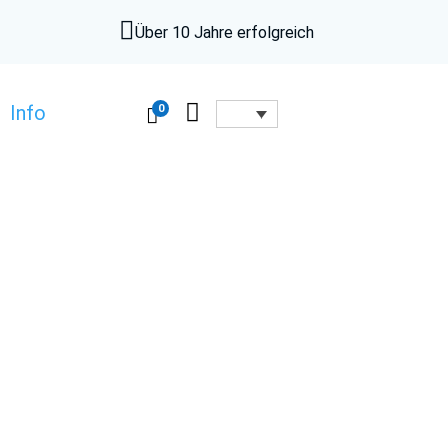

Über 10 Jahre erfolgreich

0
Info
