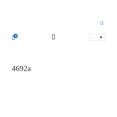

0

4692a