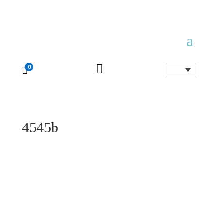

0

4545b