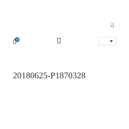

0

20180625-P1870328