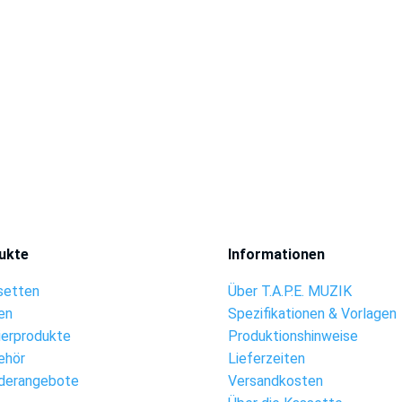
ukte
Informationen
setten
Über T.A.P.E. MUZIK
en
Spezifikationen & Vorlagen
ierprodukte
Produktionshinweise
ehör
Lieferzeiten
derangebote
Versandkosten