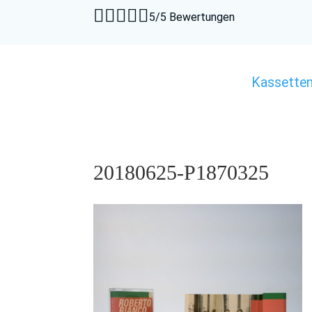





5/5 Bewertungen
Kassette
20180625-P1870325