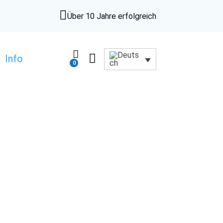

Über 10 Jahre erfolgreich


Info
0