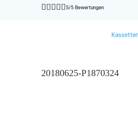





5/5 Bewertungen
Kassette
20180625-P1870324