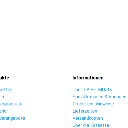
ukte
Informationen
setten
Über T.A.P.E. MUZIK
en
Spezifikationen & Vorlagen
ierprodukte
Produktionshinweise
ehör
Lieferzeiten
derangebote
Versandkosten
Über die Kassette