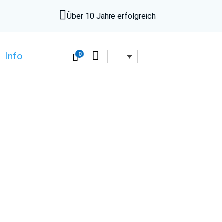

Über 10 Jahre erfolgreich

0
Info
