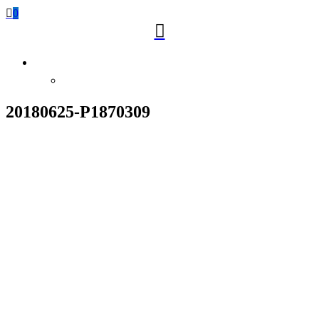

0

20180625-P1870309