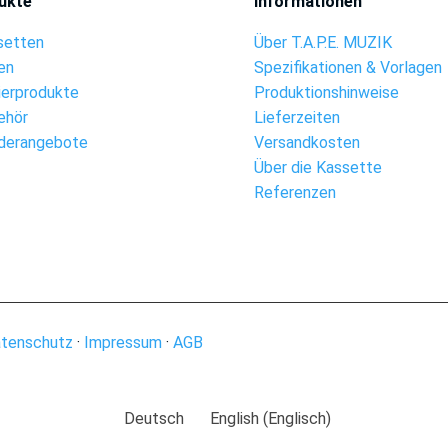
ukte
Informationen
setten
Über T.A.P.E. MUZIK
en
Spezifikationen & Vorlagen
ierprodukte
Produktionshinweise
ehör
Lieferzeiten
derangebote
Versandkosten
Über die Kassette
Referenzen
tenschutz
·
Impressum
·
AGB
Deutsch
English
(
Englisch
)