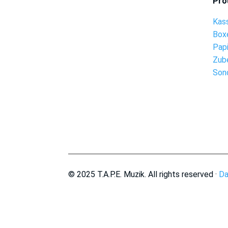
Pro
Kas
Box
Pap
Zub
Son
© 2025 T.A.P.E. Muzik. All rights reserved ·
Da