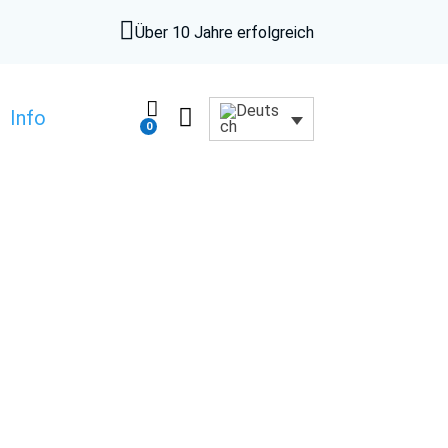

Über 10 Jahre erfolgreich


Info
0