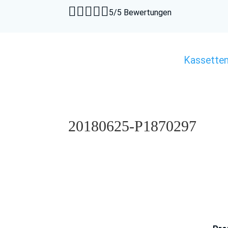





5/5 Bewertungen
Kassette
20180625-P1870297