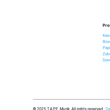
Pro
Kas
Box
Pap
Zub
Son
© 2025 T.A.P.E. Muzik. All rights reserved ·
Da