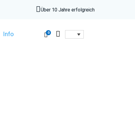

Über 10 Jahre erfolgreich

0
Info
