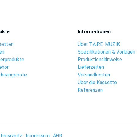
ukte
Informationen
setten
Über T.A.P.E. MUZIK
en
Spezifikationen & Vorlagen
ierprodukte
Produktionshinweise
ehör
Lieferzeiten
derangebote
Versandkosten
Über die Kassette
Referenzen
tenschutz
·
Impressum
·
AGB