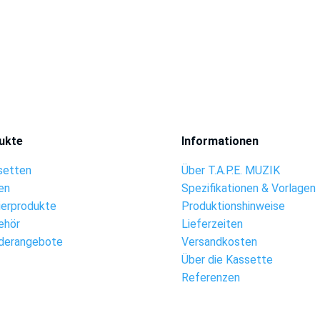
ukte
Informationen
setten
Über T.A.P.E. MUZIK
en
Spezifikationen & Vorlagen
ierprodukte
Produktionshinweise
ehör
Lieferzeiten
derangebote
Versandkosten
Über die Kassette
Referenzen