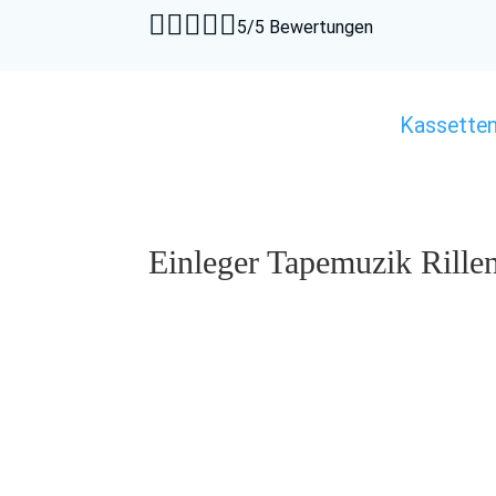





5/5 Bewertungen
Kassette
Einleger Tapemuzik Rillen