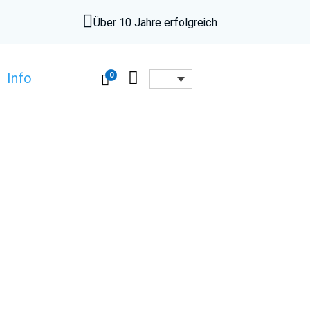

Über 10 Jahre erfolgreich

0
Info
