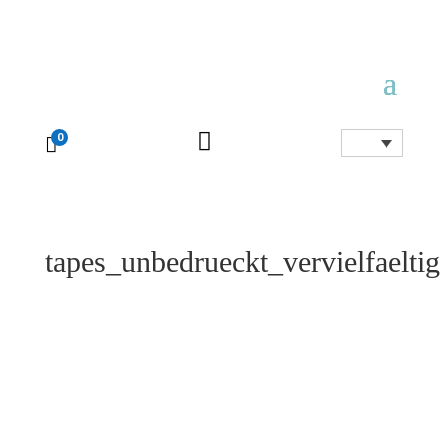

0

tapes_unbedrueckt_vervielfaeltig