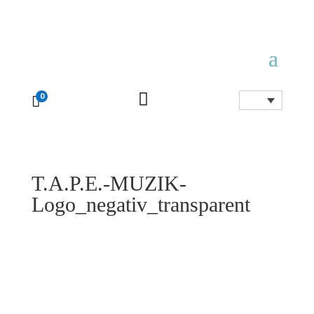

0

T.A.P.E.-MUZIK-
Logo_negativ_transparent