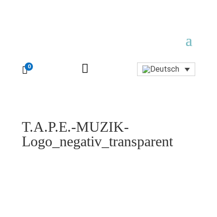

0

T.A.P.E.-MUZIK-
Logo_negativ_transparent