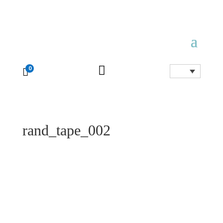

0

rand_tape_002