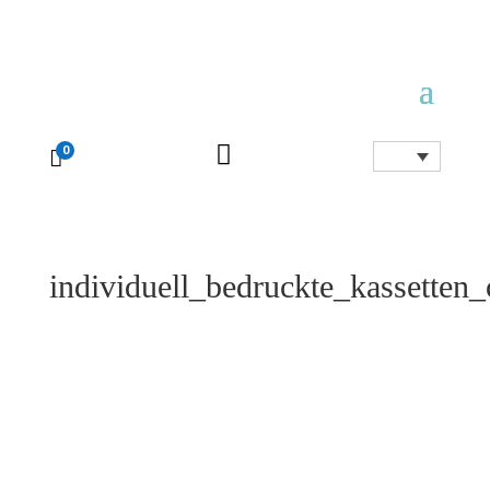

0

individuell_bedruckte_kassetten