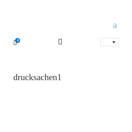

0

drucksachen1