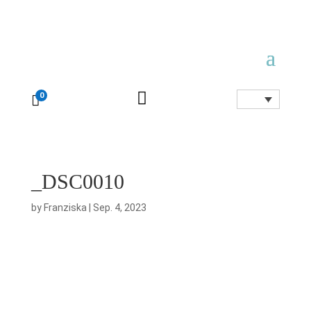

0

_DSC0010
by
Franziska
|
Sep. 4, 2023