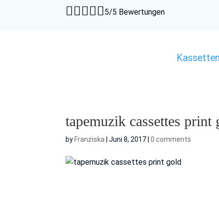





5/5 Bewertungen
Kassette
tapemuzik cassettes print 
by
Franziska
|
Juni 8, 2017
|
0 comments