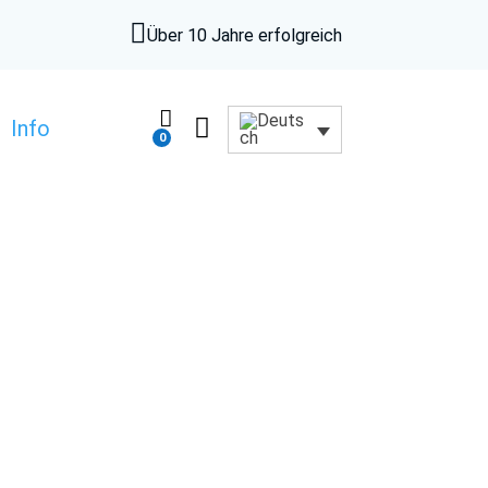

Über 10 Jahre erfolgreich


Info
0