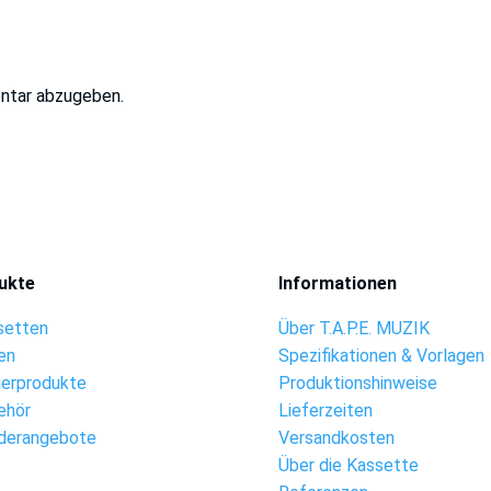
ntar abzugeben.
ukte
Informationen
setten
Über T.A.P.E. MUZIK
en
Spezifikationen & Vorlagen
ierprodukte
Produktionshinweise
ehör
Lieferzeiten
derangebote
Versandkosten
Über die Kassette