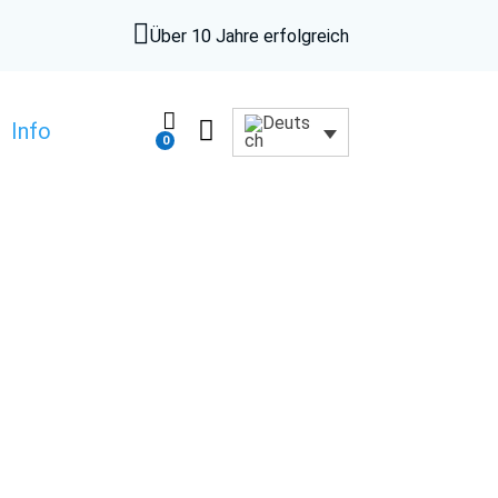

Über 10 Jahre erfolgreich


Info
0