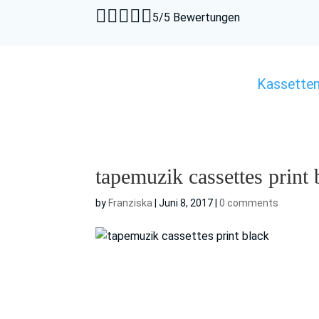





5/5 Bewertungen
Kassette
tapemuzik cassettes print 
by
Franziska
|
Juni 8, 2017
|
0 comments