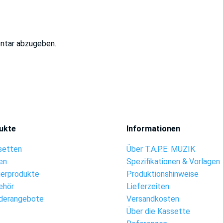
ntar abzugeben.
ukte
Informationen
setten
Über T.A.P.E. MUZIK
en
Spezifikationen & Vorlagen
ierprodukte
Produktionshinweise
ehör
Lieferzeiten
derangebote
Versandkosten
Über die Kassette