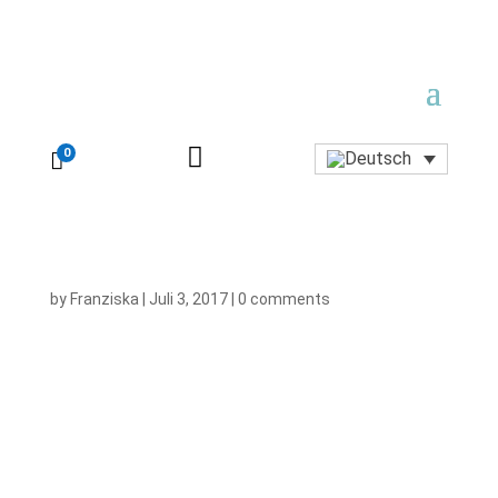

0

by
Franziska
|
Juli 3, 2017
|
0 comments