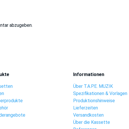
ntar abzugeben.
ukte
Informationen
setten
Über T.A.P.E. MUZIK
en
Spezifikationen & Vorlagen
ierprodukte
Produktionshinweise
ehör
Lieferzeiten
derangebote
Versandkosten
Über die Kassette