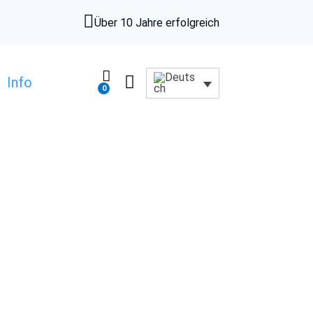

Über 10 Jahre erfolgreich


Info
0