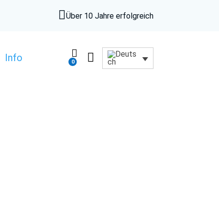

Über 10 Jahre erfolgreich


Info
0