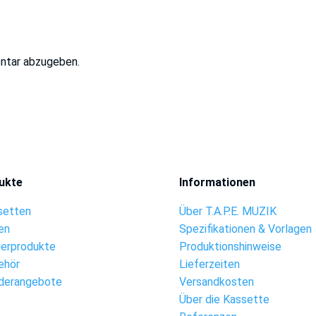
ntar abzugeben.
ukte
Informationen
setten
Über T.A.P.E. MUZIK
en
Spezifikationen & Vorlagen
ierprodukte
Produktionshinweise
ehör
Lieferzeiten
derangebote
Versandkosten
Über die Kassette