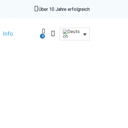

Über 10 Jahre erfolgreich


Info
0