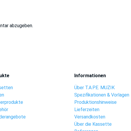
ntar abzugeben.
ukte
Informationen
setten
Über T.A.P.E. MUZIK
en
Spezifikationen & Vorlagen
ierprodukte
Produktionshinweise
ehör
Lieferzeiten
derangebote
Versandkosten
Über die Kassette