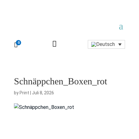

0

Schnäppchen_Boxen_rot
by
Print
|
Juli 8, 2026