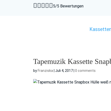





5/5 Bewertungen
Kassette
Tapemuzik Kassette Snap
by
Franziska
|
Juli 4, 2017
|
0 comments