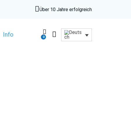

Über 10 Jahre erfolgreich


Info
0