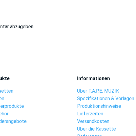
ntar abzugeben.
ukte
Informationen
setten
Über T.A.P.E. MUZIK
en
Spezifikationen & Vorlagen
ierprodukte
Produktionshinweise
ehör
Lieferzeiten
derangebote
Versandkosten
Über die Kassette