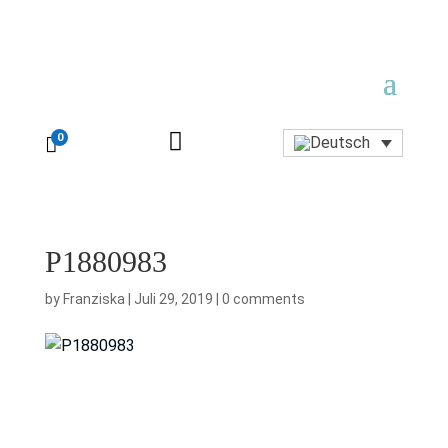

0

P1880983
by
Franziska
|
Juli 29, 2019
|
0 comments