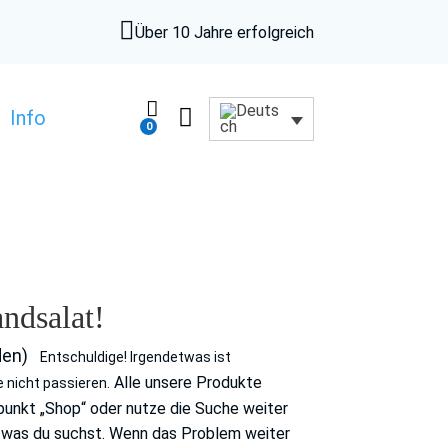

Über 10 Jahre erfolgreich


Info
0
dsalat!
den)
Entschuldige! Irgendetwas ist
Alle unsere Produkte
 nicht passieren.
unkt „Shop“ oder nutze die Suche weiter
r, was du suchst. Wenn das Problem weiter