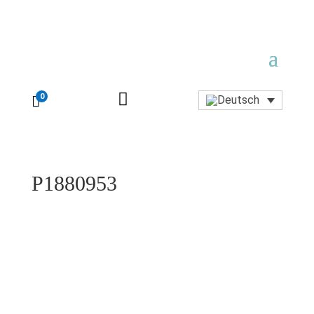

0

P1880953