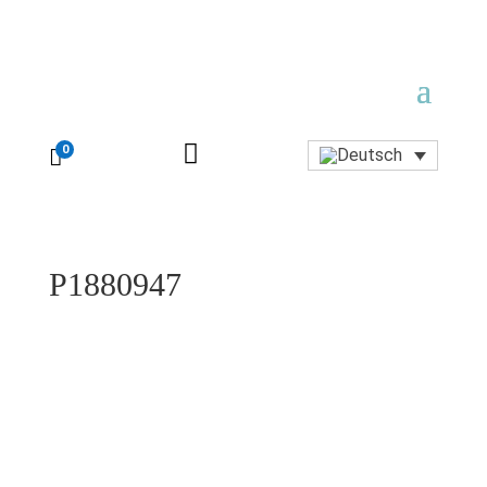

0

P1880947