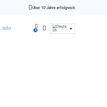

Über 10 Jahre erfolgreich


Info
0