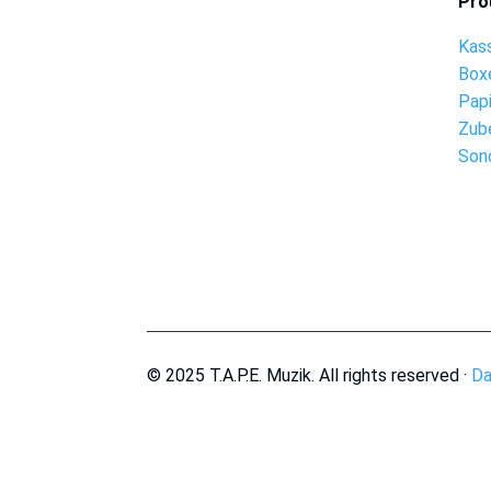
Pro
Kas
Box
Pap
Zub
Son
© 2025 T.A.P.E. Muzik. All rights reserved ·
Da