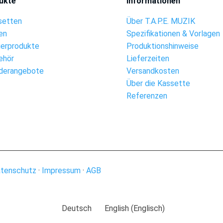
ukte
Informationen
setten
Über T.A.P.E. MUZIK
en
Spezifikationen & Vorlagen
ierprodukte
Produktionshinweise
ehör
Lieferzeiten
derangebote
Versandkosten
Über die Kassette
Referenzen
tenschutz
·
Impressum
·
AGB
Deutsch
English
(
Englisch
)