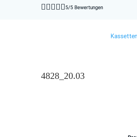





5/5 Bewertungen
Kassette
4828_20.03